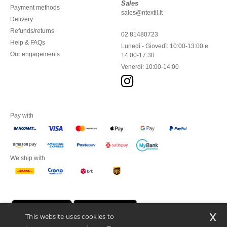
Sales
Payment methods
sales@ntextil.it
Delivery
Refunds/returns
02 81480723
Help & FAQs
Lunedì - Giovedì: 10:00-13:00 e
Our engagements
14:00-17:30
Venerdì: 10:00-14:00
Pay with
We ship with
x
This website uses cookies to