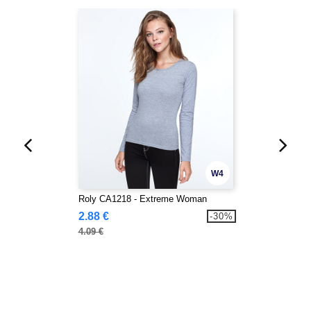
W4
Roly CA1218 - Extreme Woman
2.88 €
-30%
4.09 €