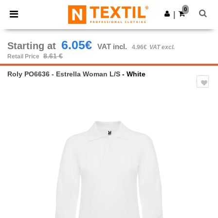
×
Ntextil App
0
Get the app
|
Better prices on app!
6.05€
Starting at
VAT incl.
4.96€
VAT excl.
8.61 €
Retail Price
Roly PO6636 - Estrella Woman L/S
- White
Previous
Next