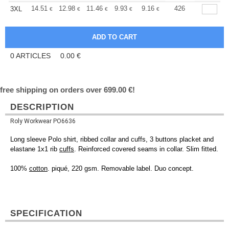
+
14.51
12.98
11.46
9.93
9.16
8.78
426
3XL
€
€
€
€
€
€
0
ARTICLES
0.00
€
free shipping on orders over 699.00 €!
DESCRIPTION
Roly Workwear PO6636
Long sleeve Polo shirt, ribbed collar and cuffs, 3 buttons placket and
elastane 1x1 rib
cuffs
. Reinforced covered seams in collar. Slim fitted.
100%
cotton
. piqué, 220 gsm. Removable label. Duo concept.
SPECIFICATION