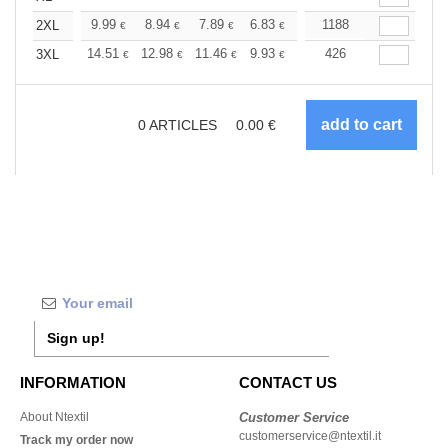
+
9.99
8.94
7.89
6.83
6.31
1188
6.05
2XL
€
€
€
€
€
€
+
14.51
12.98
11.46
9.93
9.16
426
8.78
3XL
€
€
€
€
€
€
0
ARTICLES
0.00
€
Sign up!
INFORMATION
CONTACT US
About Ntextil
Customer Service
customerservice@ntextil.it
Track my order now