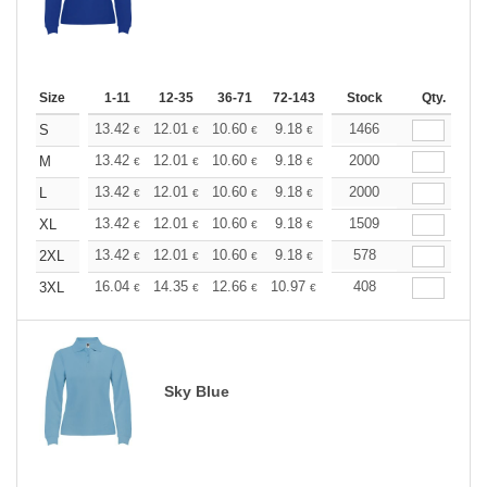
Size
1-11
12-35
36-71
72-143
144-287
Stock
288 +
Qty.
More
+
13.42
12.01
10.60
9.18
8.48
1466
8.12
S
€
€
€
€
€
€
+
13.42
12.01
10.60
9.18
8.48
2000
8.12
M
€
€
€
€
€
€
+
13.42
12.01
10.60
9.18
8.48
2000
8.12
L
€
€
€
€
€
€
+
13.42
12.01
10.60
9.18
8.48
1509
8.12
XL
€
€
€
€
€
€
+
13.42
12.01
10.60
9.18
8.48
578
8.12
2XL
€
€
€
€
€
€
+
16.04
14.35
12.66
10.97
10.13
408
9.71
3XL
€
€
€
€
€
€
Sky Blue