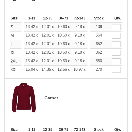
Size
1-11
12-35
36-71
72-143
144-287
Stock
288 +
Qty.
More
+
13.42
12.01
10.60
9.18
8.48
136
8.12
S
€
€
€
€
€
€
+
13.42
12.01
10.60
9.18
8.48
564
8.12
M
€
€
€
€
€
€
+
13.42
12.01
10.60
9.18
8.48
652
8.12
L
€
€
€
€
€
€
+
13.42
12.01
10.60
9.18
8.48
362
8.12
XL
€
€
€
€
€
€
+
13.42
12.01
10.60
9.18
8.48
550
8.12
2XL
€
€
€
€
€
€
+
16.04
14.35
12.66
10.97
10.13
270
9.71
3XL
€
€
€
€
€
€
Garnet
Size
1-11
12-35
36-71
72-143
144-287
Stock
288 +
Qty.
More