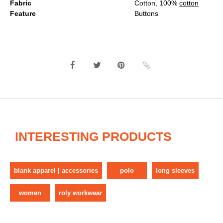
Fabric
Cotton, 100%
cotton
Feature
Buttons
INTERESTING PRODUCTS
blank apparel | accessories
polo
long sleeves
women
roly workwear