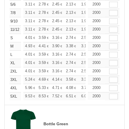
+
3.11
2.78
2.45
2.13
1.96
2000
1.88
5/6
€
€
€
€
€
€
+
3.11
2.78
2.45
2.13
1.96
2000
1.88
7/8
€
€
€
€
€
€
+
3.11
2.78
2.45
2.13
1.96
2000
1.88
9/10
€
€
€
€
€
€
+
3.11
2.78
2.45
2.13
1.96
2000
1.88
11/12
€
€
€
€
€
€
+
4.01
3.59
3.16
2.74
2.53
2000
2.43
S
€
€
€
€
€
€
+
4.93
4.41
3.90
3.38
3.12
2000
2.99
M
€
€
€
€
€
€
+
4.01
3.59
3.16
2.74
2.53
2000
2.43
L
€
€
€
€
€
€
+
4.01
3.59
3.16
2.74
2.53
2000
2.43
XL
€
€
€
€
€
€
+
4.01
3.59
3.16
2.74
2.53
2000
2.43
2XL
€
€
€
€
€
€
+
5.24
4.69
4.14
3.58
3.31
2000
3.17
3XL
€
€
€
€
€
€
+
5.96
5.33
4.71
4.08
3.76
2000
3.61
4XL
€
€
€
€
€
€
+
9.53
8.53
7.52
6.51
6.02
2000
5.77
5XL
€
€
€
€
€
€
Bottle Green