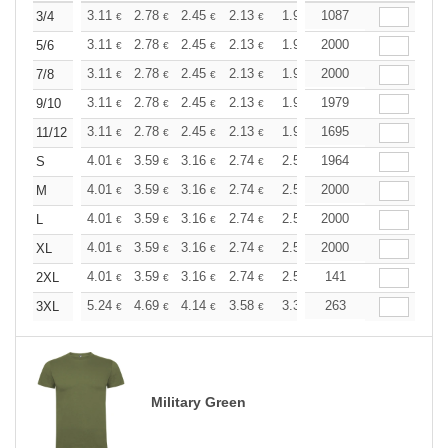
+
3.11
2.78
2.45
2.13
1.96
1087
1.88
3/4
€
€
€
€
€
€
+
3.11
2.78
2.45
2.13
1.96
2000
1.88
5/6
€
€
€
€
€
€
+
3.11
2.78
2.45
2.13
1.96
2000
1.88
7/8
€
€
€
€
€
€
+
3.11
2.78
2.45
2.13
1.96
1979
1.88
9/10
€
€
€
€
€
€
+
3.11
2.78
2.45
2.13
1.96
1695
1.88
11/12
€
€
€
€
€
€
+
4.01
3.59
3.16
2.74
2.53
1964
2.43
S
€
€
€
€
€
€
+
4.01
3.59
3.16
2.74
2.53
2000
2.43
M
€
€
€
€
€
€
+
4.01
3.59
3.16
2.74
2.53
2000
2.43
L
€
€
€
€
€
€
+
4.01
3.59
3.16
2.74
2.53
2000
2.43
XL
€
€
€
€
€
€
+
4.01
3.59
3.16
2.74
2.53
141
2.43
2XL
€
€
€
€
€
€
+
5.24
4.69
4.14
3.58
3.31
263
3.17
3XL
€
€
€
€
€
€
Military Green