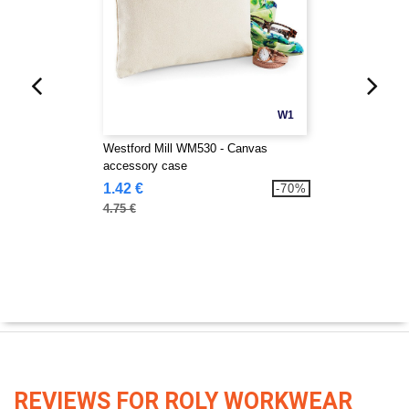
W1
Westford Mill WM530 - Canvas
accessory case
1.42 €
-70%
4.75 €
REVIEWS FOR ROLY WORKWEAR