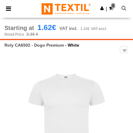
×
Ntextil App
0
Get the app
|
Better prices on app!
1.62€
Starting at
VAT incl.
1.33€
VAT excl.
3.36 €
Retail Price
Roly CA6502 - Dogo Premium
- White
Previous
Next