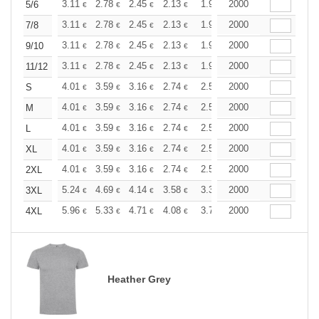
+
3.11
2.78
2.45
2.13
1.96
2000
1.88
5/6
€
€
€
€
€
€
+
3.11
2.78
2.45
2.13
1.96
2000
1.88
7/8
€
€
€
€
€
€
+
3.11
2.78
2.45
2.13
1.96
2000
1.88
9/10
€
€
€
€
€
€
+
3.11
2.78
2.45
2.13
1.96
2000
1.88
11/12
€
€
€
€
€
€
+
4.01
3.59
3.16
2.74
2.53
2000
2.43
S
€
€
€
€
€
€
+
4.01
3.59
3.16
2.74
2.53
2000
2.43
M
€
€
€
€
€
€
+
4.01
3.59
3.16
2.74
2.53
2000
2.43
L
€
€
€
€
€
€
+
4.01
3.59
3.16
2.74
2.53
2000
2.43
XL
€
€
€
€
€
€
+
4.01
3.59
3.16
2.74
2.53
2000
2.43
2XL
€
€
€
€
€
€
+
5.24
4.69
4.14
3.58
3.31
2000
3.17
3XL
€
€
€
€
€
€
+
5.96
5.33
4.71
4.08
3.76
2000
3.61
4XL
€
€
€
€
€
€
Heather Grey