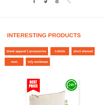
INTERESTING PRODUCTS
blank apparel | accessories
t-shirts
short sleeved
men
roly workwear