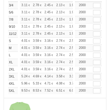
+
3.11
2.78
2.45
2.13
1.96
2000
1.88
3/4
€
€
€
€
€
€
+
3.11
2.78
2.45
2.13
1.96
2000
1.88
5/6
€
€
€
€
€
€
+
3.11
2.78
2.45
2.13
1.96
2000
1.88
7/8
€
€
€
€
€
€
+
3.11
2.78
2.45
2.13
1.96
2000
1.88
9/10
€
€
€
€
€
€
+
3.11
2.78
2.45
2.13
1.96
2000
1.88
11/12
€
€
€
€
€
€
+
4.01
3.59
3.16
2.74
2.53
2000
2.43
S
€
€
€
€
€
€
+
4.01
3.59
3.16
2.74
2.53
2000
2.43
M
€
€
€
€
€
€
+
4.01
3.59
3.16
2.74
2.53
2000
2.43
L
€
€
€
€
€
€
+
4.01
3.59
3.16
2.74
2.53
2000
2.43
XL
€
€
€
€
€
€
+
4.01
3.59
3.16
2.74
2.53
2000
2.43
2XL
€
€
€
€
€
€
+
5.24
4.69
4.14
3.58
3.31
2000
3.17
3XL
€
€
€
€
€
€
+
5.96
5.33
4.71
4.08
3.76
2000
3.61
4XL
€
€
€
€
€
€
+
9.53
8.53
7.52
6.51
6.02
2000
5.77
5XL
€
€
€
€
€
€